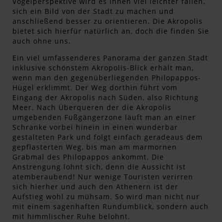
Vogelperspektive wird es Ihnen viel leichter fallen,
sich ein Bild von der Stadt zu machen und
anschließend besser zu orientieren. Die Akropolis
bietet sich hierfür natürlich an, doch die finden Sie
auch ohne uns.
Ein viel umfassenderes Panorama der ganzen Stadt
inklusive schönstem Akropolis-Blick erhält man,
wenn man den gegenüberliegenden Philopappos-
Hügel erklimmt. Der Weg dorthin führt vom
Eingang der Akropolis nach Süden, also Richtung
Meer. Nach Überqueren der die Akropolis
umgebenden Fußgängerzone läuft man an einer
Schranke vorbei hinein in einen wunderbar
gestalteten Park und folgt einfach geradeaus dem
gepflasterten Weg, bis man am marmornen
Grabmal des Philopappos ankommt. Die
Anstrengung lohnt sich, denn die Aussicht ist
atemberaubend! Nur wenige Touristen verirren
sich hierher und auch den Athenern ist der
Aufstieg wohl zu mühsam. So wird man nicht nur
mit einem sagenhaften Rundumblick, sondern auch
mit himmlischer Ruhe belohnt.