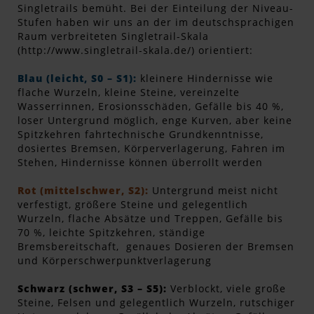
Singletrails bemüht. Bei der Einteilung der Niveau-
Stufen haben wir uns an der im deutschsprachigen
Raum verbreiteten Singletrail-Skala
(http://www.singletrail-skala.de/) orientiert:
Blau (leicht, S0 – S1):
kleinere Hindernisse wie
flache Wurzeln, kleine Steine, vereinzelte
Wasserrinnen, Erosionsschäden, Gefälle bis 40 %,
loser Untergrund möglich, enge Kurven, aber keine
Spitzkehren fahrtechnische Grundkenntnisse,
dosiertes Bremsen, Körperverlagerung, Fahren im
Stehen, Hindernisse können überrollt werden
Rot (mittelschwer, S2):
Untergrund meist nicht
verfestigt, größere Steine und gelegentlich
Wurzeln, flache Absätze und Treppen, Gefälle bis
70 %, leichte Spitzkehren, ständige
Bremsbereitschaft, genaues Dosieren der Bremsen
und Körperschwerpunktverlagerung
Schwarz (schwer, S3 – S5):
Verblockt, viele große
Steine, Felsen und gelegentlich Wurzeln, rutschiger