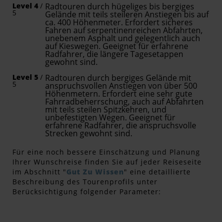
Level 4
/
Radtouren durch hügeliges bis bergiges
5
Gelände mit teils steileren Anstiegen bis auf
ca. 400 Höhenmeter. Erfordert sicheres
Fahren auf serpentinenreichen Abfahrten,
unebenem Asphalt und gelegentlich auch
auf Kieswegen. Geeignet für erfahrene
Radfahrer, die längere Tagesetappen
gewohnt sind.
Level 5
/
Radtouren durch bergiges Gelände mit
5
anspruchsvollen Anstiegen von über 500
Höhenmetern. Erfordert eine sehr gute
Fahrradbeherrschung, auch auf Abfahrten
mit teils steilen Spitzkehren, und
unbefestigten Wegen. Geeignet für
erfahrene Radfahrer, die anspruchsvolle
Strecken gewohnt sind.
Für eine noch bessere Einschätzung und Planung
Ihrer Wunschreise finden Sie auf jeder Reiseseite
im Abschnitt "
Gut Zu Wissen
" eine detaillierte
Beschreibung des Tourenprofils unter
Berücksichtigung folgender Parameter: