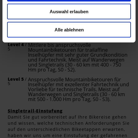
einfachen Singletrails (20 - 40 km mit 300 -
500 Hm pro Tag, S0 - S1).
Auswahl erlauben
Level 3
/
Mittlere Mountainbiketouren für
5
Inselhüpfer, die gern in vielseitigem
Gelände unterwegs und Anstiege bis auf
500 m gewohnt sind (30 - 50 km mit 400 -
Alle ablehnen
600 Hm pro Tag, S0 - S2).
Level 4
/
Mittlere bis anspruchsvolle
5
Mountainbiketouren für trailaffine
Inselhüpfer mit sehr guter Grundkondition
und Fahrtechnik. Meist auf Wanderwegen
und Singletrails (30 - 60 km mit 400 - 750
Hm pro Tag, S0 - S2).
Level 5
/
Anspruchsvolle Mountainbiketouren für
5
Inselhüpfer mit exzellenter Fahrtechnik und
Vorliebe für technische Trails. Meist auf
Wanderwegen und Singletrails (30 - 60 km
mit 500 - 1.000 Hm pro Tag, S0 - S3).
Singletrail-Einstufung
Damit Sie gut vorbereitet auf Ihre Bikereise gehen
und wissen, welche technischen Anforderungen Sie
auf den unterschiedlichen Bikeetappen erwarten,
haben wir uns um eine Einstufung der gefahrenen