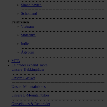
Skandinavien
Schottland
Fernreisen
Vietnam
Südafrika
Indien
Ägypten
MTB
Leihräder
expand_more
Unsere Trekkingräder
Unsere E-Bikes
Unsere Mountainbikes
Unsere E-Mountainbikes
Gravelbikes & Rennräder