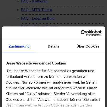
FAQ - Radtouren
FAQ - MTB-Touren
FAQ - Leben an Bord
FAQ - Alles zur Buchung
Reise-Anforderungen
AKTUELLES - Alle Neuigkeiten
Zustimmung
Details
Über Cookies
Termine & Veranstaltungen
So erreichen Sie uns!
Diese Webseite verwendet Cookies
Um unsere Webseite für Sie optimal zu gestalten und
fortlaufend verbessern zu können, verwenden wir
Cookies. Nur so können wir analysieren welche Seiten
Kontaktieren Sie uns!
auf unserer Webseite wie oft aufgerufen werden. Durch
Klicken auf "Okay" stimmen Sie der Verwendung aller
Noch Fragen? Kontaktiere Sie uns!
Cookies zu. Unter "Auswahl erlauben" können Sie selbst
Wir sind bemüht innerhalb eines Werktages zu antworten.
bestimmen welche Art von Cookies geladen werden