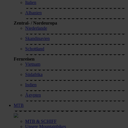
Italien
Albanien
Zentral- / Nordeuropa
Niederlande
Skandinavien
Schottland
Fernreisen
Vietnam
Südafrika
Indien
Ägypten
MTB
MTB & SCHIFF
Unsere Mountainbikes