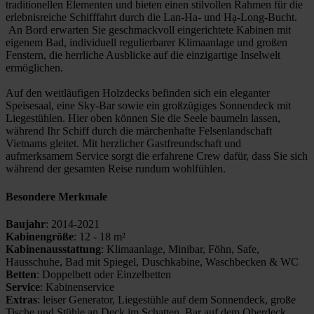
traditionellen Elementen und bieten einen stilvollen Rahmen für die
erlebnisreiche Schifffahrt durch die Lan-Ha- und Hạ-Long-Bucht.
An Bord erwarten Sie geschmackvoll eingerichtete Kabinen mit
eigenem Bad, individuell regulierbarer Klimaanlage und großen
Fenstern, die herrliche Ausblicke auf die einzigartige Inselwelt
ermöglichen.
Auf den weitläufigen Holzdecks befinden sich ein eleganter
Speisesaal, eine Sky-Bar sowie ein großzügiges Sonnendeck mit
Liegestühlen. Hier oben können Sie die Seele baumeln lassen,
während Ihr Schiff durch die märchenhafte Felsenlandschaft
Vietnams gleitet. Mit herzlicher Gastfreundschaft und
aufmerksamem Service sorgt die erfahrene Crew dafür, dass Sie sich
während der gesamten Reise rundum wohlfühlen.
Besondere Merkmale
Baujahr
: 2014-2021
Kabinengröße
: 12 - 18 m²
Kabinenausstattung
: Klimaanlage, Minibar, Föhn, Safe,
Hausschuhe, Bad mit Spiegel, Duschkabine, Waschbecken & WC
Betten
: Doppelbett oder Einzelbetten
Service
: Kabinenservice
Extras
: leiser Generator, Liegestühle auf dem Sonnendeck, große
Tische und Stühle an Deck im Schatten, Bar auf dem Oberdeck,