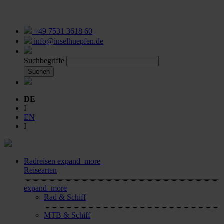
+49 7531 3618 60
info@inselhuepfen.de
Suchbegriffe
Suchen
DE
I
EN
I
Radreisen
expand_more
Reisearten
expand_more
Rad & Schiff
MTB & Schiff