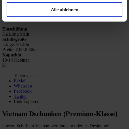
Inselhüpfen
Alle ablehnen
Schiffe
Vietnam Dschunken
Einschiffung
Ha Long Stadt
Schiffsgröße
Länge: 30-40m
Breite: 7,00-8,50m
Kapazität
10-14 Kabinen
Teilen via ...
E-Mail
Whatsapp
Facebook
Twitter
Link kopieren
Vietnam Dschunken (Premium-Klasse)
Unsere Schiffe in Vietnam verbinden modernes Design mit