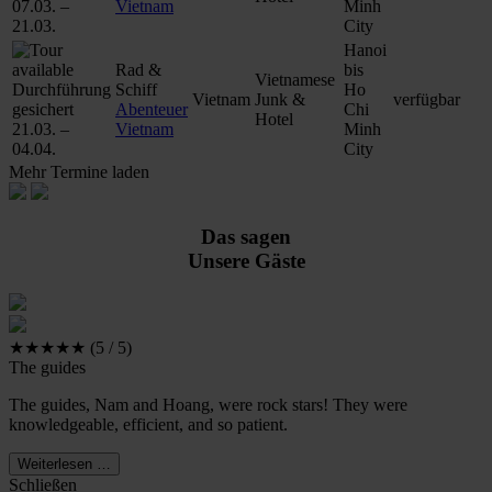
07.03. –
Vietnam
Minh
21.03.
City
Hanoi
Rad &
bis
Vietnamese
Durchführung
Schiff
Ho
Vietnam
Junk &
verfügbar
gesichert
Abenteuer
Chi
Hotel
21.03. –
Vietnam
Minh
04.04.
City
Mehr Termine laden
Das sagen
Unsere Gäste
★★★★★ (5 / 5)
The guides
The guides, Nam and Hoang, were rock stars! They were
knowledgeable, efficient, and so patient.
Weiterlesen …
Schließen