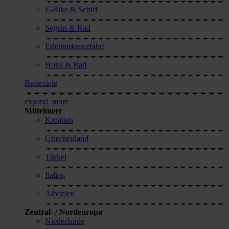
E-Bike & Schiff
Segeln & Rad
Erlebnis­kreuzfahrt
Hotel & Rad
Reiseziele
expand_more
Mittelmeer
Kroatien
Griechenland
Türkei
Italien
Albanien
Zentral- / Nordeuropa
Niederlande