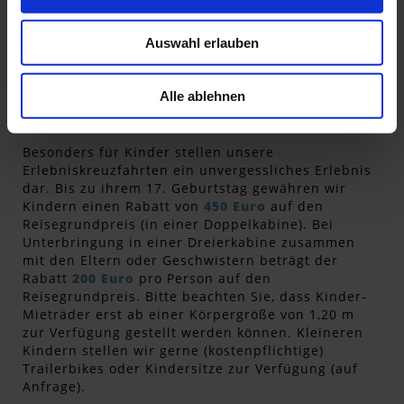
Sollten einzelne Aktivitäten mehr Kondition
erfordern, wird vom Reiseleiter zuvor darauf
Auswahl erlauben
hingewiesen.
Alle ablehnen
© Ivan Duran
Besonders für Kinder stellen unsere
Erlebniskreuzfahrten ein unvergessliches Erlebnis
dar. Bis zu ihrem 17. Geburtstag gewähren wir
Kindern einen Rabatt von
450 Euro
auf den
Reisegrundpreis (in einer Doppelkabine). Bei
Unterbringung in einer Dreierkabine zusammen
mit den Eltern oder Geschwistern beträgt der
Rabatt
200 Euro
pro Person auf den
Reisegrundpreis. Bitte beachten Sie, dass Kinder-
Mieträder erst ab einer Körpergröße von 1,20 m
zur Verfügung gestellt werden können. Kleineren
Kindern stellen wir gerne (kostenpflichtige)
Trailerbikes oder Kindersitze zur Verfügung (auf
Anfrage).