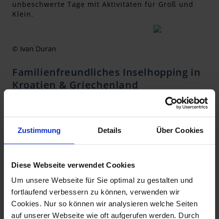
unbeschwerte Tage mit Aktivitäten für Groß und
Klein.
© Ivan Duran
Familienfreundliches Inselhopping in
Kroatien & Griechenland
Entdecken Sie auf unseren Familienreisen die
Schönheit Dalmatiens im Süden Kroatiens. Oder
begeben Sie sich auf Erlebniskreuzfahrt zu den
Zustimmung
Details
Über Cookies
atemberaubenden Ionischen Inseln vor der
Westküste Griechenland! Unsere
Familien-
Erlebnisreisen
verbinden Entspannung, Bewegung
und Abenteuer.
Diese Webseite verwendet Cookies
Um unsere Webseite für Sie optimal zu gestalten und
Lassen Sie Ihre Seele baumeln und vertrauen Sie
fortlaufend verbessern zu können, verwenden wir
unseren geschulten Guides, die alles dafür tun,
damit Ihr Urlaubstraum wahr wird. Unsere
Cookies. Nur so können wir analysieren welche Seiten
Reiseleiter kennen Ihr Reiseland wie ihre
auf unserer Webseite wie oft aufgerufen werden. Durch